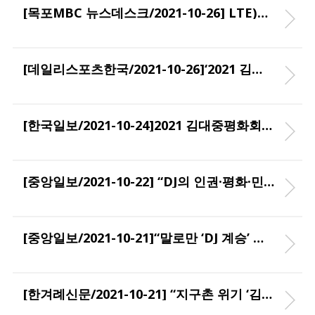
[목포MBC 뉴스데스크/2021-10-26] LTE)김대중 평화회의 개막.. 세계평화를 향하여
[데일리스포츠한국/2021-10-26]‘2021 김대중평화회의’, 김대중노벨평화상기념관 서 개최
[한국일보/2021-10-24]2021 김대중평화회의 목포서 개최...DJ 정신, 인류·지구 위기 극복
[중앙일보/2021-10-22] “DJ의 인권·평화·민주주의 정신 전할 것”
[중앙일보/2021-10-21]“말로만 ‘DJ 계승’ 말고 인권·평화·민주주의 정신 실천해야”…2021김대중평화회의 개최
[한겨례신문/2021-10-21] “지구촌 위기 ‘김대중 정신’에서 해법 찾을 수 있죠”