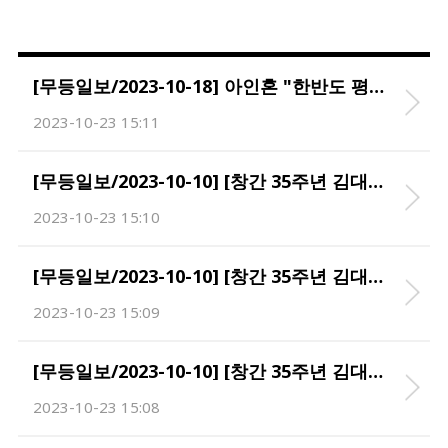
[무등일보/2023-10-18] 아인혼 "한반도 평화를 원하면 외교를 준비하라"
2023-10-23 15:11
[무등일보/2023-10-10] [창간 35주년 김대중 기념행사] 그는 떠났지만…되살아난 '용서·화합 정신'
2023-10-23 15:10
[무등일보/2023-10-10] [창간 35주년 김대중평화회의] '지구의 위기'···불확실한 세계가 '김대중정신' 불렀다
2023-10-23 15:09
[무등일보/2023-10-10] [창간 35주년 김대중의 생애] 모진 풍파에도···'인동초'는 결코 눕지 않는다
2023-10-23 15:08