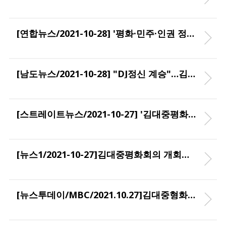
[연합뉴스/2021-10-28] '평화·민주·인권 정신 계승'…김대중 평화회의 폐막
[남도뉴스/2021-10-28] "DJ정신 계승"…김대중 평화회의 성황
[스트레이트뉴스/2021-10-27] '김대중평화회의' 역사적 개막..교황 축전, " 한반도 평화 좋은 열매 맺길"
[뉴스1/2021-10-27]김대중평화회의 개회식서 띄운 평화의 비둘기 풍선
[뉴스투데이/MBC/2021.10.27]김대중형화회의 개막.."세계평화를 항하여"