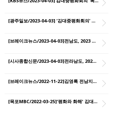
[KBS뉴스/2023-04-03]‘김대중평화회의’ 목포·신안서 10월 개최
[광주일보/2023-04-03] ‘김대중평화회의’ DJ 철학·정신 유산 세계화
[브레이크뉴스/2023-04-03]전남도, 2023 김대중평화회의 성공 개최 본격 돌입…10월 4~ 6일까지 개최
[시사종합신문/2023-04-03]전라남도, 2023 김대중평화 회의 조직위원회 개최
[브레이크뉴스/2022-11-22]김영록 전남지사, ‘김대중 정신 세계화․글로벌 전남도정’ 소개
[목포MBC/2022-03-25]'평화와 화해' 김대중-브란트-만델라 국제학술회의 열려